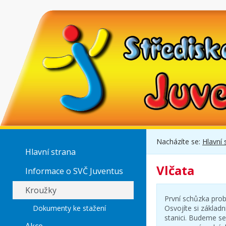
Nacházíte se:
Hlavní 
Hlavní strana
Vlčata
Informace o SVČ Juventus
Kroužky
První schůzka prob
Dokumenty ke stažení
Osvojíte si základ
stanici. Budeme s