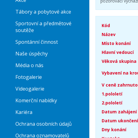
Akce
pozorovací vycházky
Tábory a pobytové akce
Sportovní a předmětové
Kód
soutěže
Název
Spontánní činnost
Místo konání
Hlavní vedoucí
Naše úspěchy
Věková skupina
Média o nás
Vybavení na kro
Fotogalerie
V ceně zahrnuto
Videogalerie
1.pololetí
Komerční nabídky
2.pololetí
Kariéra
Datum zahájení
Datum ukončení
Ochrana osobních údajů
Dny konání
Ochrana oznamovatelů