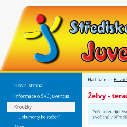
Nacházíte se:
Hlavní 
Hlavní strana
Želvy - tera
Informace o SVČ Juventus
Kroužky
Péče o terarijní ži
Dokumenty ke stažení
živočichů v přírodě