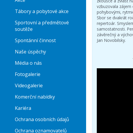
Akce
zkoušce a zvlášť n
vzbuzovala zájem o
Tábory a pobytové akce
pohybovými, rytmic
Sbor se dvakrát ro
Sportovní a předmětové
repertoár. Smyslem 
soutěže
samostatnosti. Per
závěrečný a výchov
Spontánní činnost
Jan Novobilsky.
Naše úspěchy
Média o nás
Fotogalerie
Videogalerie
Komerční nabídky
Kariéra
Ochrana osobních údajů
Ochrana oznamovatelů