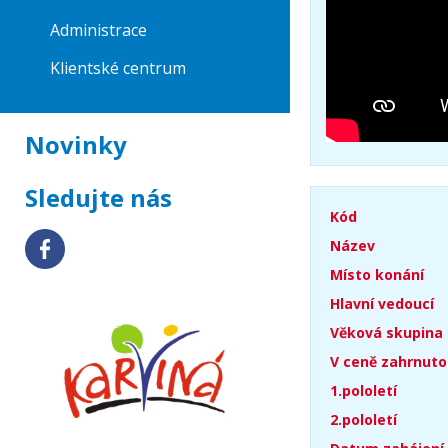
Administrace
Klientské centrum
Novinky
Sledujte nás
Kód
Název
Místo konání
Hlavní vedoucí
Věková skupina
V ceně zahrnuto
1.pololetí
2.pololetí