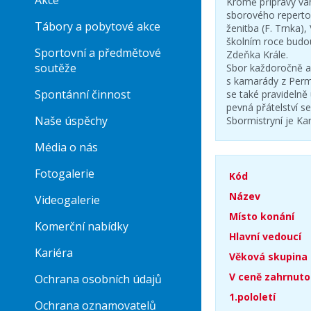
Akce
Kromě přípravy vá
sborového reperto
Tábory a pobytové akce
ženitba (F. Trnka),
školním roce budo
Sportovní a předmětové
Zdeňka Krále.
soutěže
Sbor každoročně ab
s kamarády z Permo
Spontánní činnost
se také pravidelně 
pevná přátelství s
Naše úspěchy
Sbormistryní je Ka
Média o nás
Fotogalerie
Kód
Název
Videogalerie
Místo konání
Komerční nabídky
Hlavní vedoucí
Kariéra
Věková skupina
V ceně zahrnuto
Ochrana osobních údajů
1.pololetí
Ochrana oznamovatelů